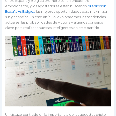
entre España y Bélgica promete ser un encuentro
emocionante, y los apostadores están buscando
predicción
España vs Bélgica
las mejores oportunidades para maximizar
sus ganancias. En este artículo, exploraremos las tendencias
actuales, las probabilidades de victoria y algunos consejos
clave para realizar apuestas inteligentes en este partido.
Un vistazo centrado en la importancia de las apuestas cripto