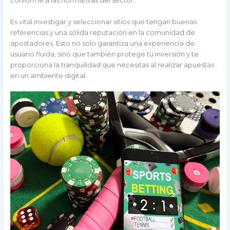
conforme a las normativas del sector.
Es vital investigar y seleccionar sitios que tengan buenas
referencias y una sólida reputación en la comunidad de
apostadores. Esto no solo garantiza una experiencia de
usuario fluida, sino que también protege tu inversión y te
proporciona la tranquilidad que necesitas al realizar apuestas
en un ambiente digital.