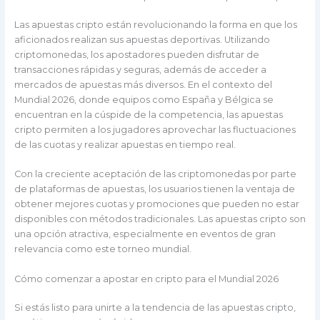
Las apuestas cripto están revolucionando la forma en que los
aficionados realizan sus apuestas deportivas. Utilizando
criptomonedas, los apostadores pueden disfrutar de
transacciones rápidas y seguras, además de acceder a
mercados de apuestas más diversos. En el contexto del
Mundial 2026, donde equipos como España y Bélgica se
encuentran en la cúspide de la competencia, las apuestas
cripto permiten a los jugadores aprovechar las fluctuaciones
de las cuotas y realizar apuestas en tiempo real.
Con la creciente aceptación de las criptomonedas por parte
de plataformas de apuestas, los usuarios tienen la ventaja de
obtener mejores cuotas y promociones que pueden no estar
disponibles con métodos tradicionales. Las apuestas cripto son
una opción atractiva, especialmente en eventos de gran
relevancia como este torneo mundial.
Cómo comenzar a apostar en cripto para el Mundial 2026
Si estás listo para unirte a la tendencia de las apuestas cripto,