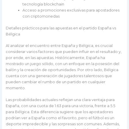
tecnología blockchain
Acceso a promociones exclusivas para apostadores
con criptomonedas
Detalles prácticos para las apuestas en el partido España vs
Bélgica
Al analizar el encuentro entre España y Bélgica, es crucial
considerar varios factores que pueden influir en el resultado y,
por ende, en las apuestas. Históricamente, España ha
mostrado un juego sólido, con un enfoque en la posesión del
balón y la creación de oportunidades. Por otro lado, Bélgica
cuenta con una generación de jugadores talentosos que
pueden cambiar el rumbo de un partido en cualquier
momento.
Las probabilidades actuales reflejan una clara ventaja para
España, con una cuota de 1.63 para una victoria, frente a 5.5
para Bélgica. Esta diferencia sugiere que los apostadores
podrían ver a España como el favorito, pero el fútbol es un
deporte impredecible y las sorpresas son comunes. Además,