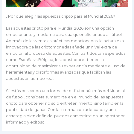
¿Por qué elegir las apuestas cripto para el Mundial 2026?
Las apuestas cripto para el Mundial 2026 son una opción
emocionante y moderna para cualquier aficionado al fútbol.
Además de las ventajas prácticas mencionadas, la naturaleza
innovadora de las criptomonedas añade un nivel extra de
emoción al proceso de apuestas. Con partidos tan esperados
como España vs Bélgica, los apostadores tienen la
oportunidad de maximizar su experiencia mediante el uso de
herramientas y plataformas avanzadas que facilitan las
apuestas en tiempo real.
Si estás buscando una forma de disfrutar aún más del Mundial
de fútbol, considera sumergirte en el mundo de las apuestas
cripto para obtener no solo entretenimiento, sino también la
posibilidad de ganar. Con la información adecuada y una
estrategia bien definida, puedes convertirte en un apostador
informado y exitoso.