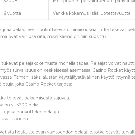
3200+
Monipuoliset pelivaihtoehdot pitävät ki
6 vuotta
Vankka kokemus lisää luotettavuutta.
oaa pelaajilleen houkuttelevia ominaisuuksia, jotka tekevät pelaa
ima ovat vain osa siitä, miksi kasino on niin suosittu.
tukevat pelaajakokemusta monella tapaa. Pelaajat voivat nauttia
a myös turvallisuus on keskeisessä asemassa. Casino Rocket käytt
rvassa. Tämän lisäksi alustan käyttäjäystävällinen käyttöliittymä 
 etuja, joita Casino Rocket tarjoaa:
tka tekevät pelaamisesta sujuvaa.
sa on yli 3200 peliä.
i, joka houkuttelee pelaajia.
turvallisuuden.
sta houkuttelevan vaihtoehdon pelaajille, jotka etsivät turvallis