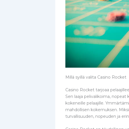
Millä syillä valita Casino Rocket
Casino Rocket tarjoaa pelaajill
Sen laaja pelivalikoima, nopeat 
kokeneille pelaajille. Ymmärtäm
mahdollisen kokemuksen. Miksikö
turvallisuuden, nopeuden ja erin