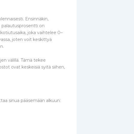
lennaisesti. Ensinnäkin,
in palautusprosentti on
 kotiutusaika, joka vaihtelee 0–
vassa, joten voit keskittyä
n.
jen välillä. Tämä tekee
tot ovat keskeisiä syitä siihen,
uttaa sinua pääsemään alkuun: