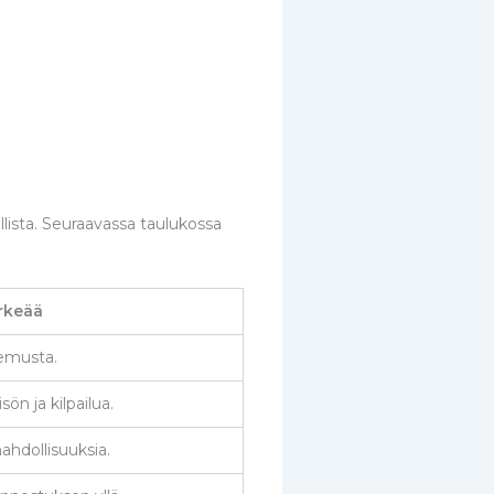
llista. Seuraavassa taulukossa
ärkeää
kemusta.
n ja kilpailua.
ahdollisuuksia.