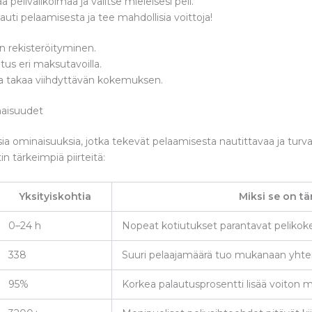
a pelivalikoimaa ja valitse mieleisesi peli.
uti pelaamisesta ja tee mahdollisia voittoja!
n rekisteröityminen.
utus eri maksutavoilla.
oka takaa viihdyttävän kokemuksen.
naisuudet
a ominaisuuksia, jotka tekevät pelaamisesta nautittavaa ja turva
in tärkeimpiä piirteitä:
Yksityiskohtia
Miksi se on t
0–24 h
Nopeat kotiutukset parantavat peliko
338
Suuri pelaajamäärä tuo mukanaan yhteisö
95%
Korkea palautusprosentti lisää voiton m