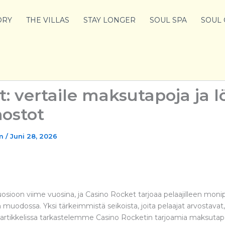
ORY
THE VILLAS
STAY LONGER
SOUL SPA
SOUL
: vertaile maksutapoja ja 
ostot
om
/
Juni 28, 2026
osioon viime vuosina, ja Casino Rocket tarjoaa pelaajilleen mo
en muodossa. Yksi tärkeimmistä seikoista, joita pelaajat arvostav
 artikkelissa tarkastelemme Casino Rocketin tarjoamia maksutap