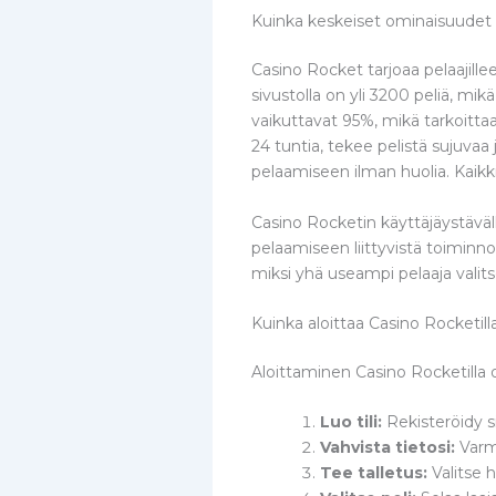
Kuinka keskeiset ominaisuudet t
Casino Rocket tarjoaa pelaajill
sivustolla on yli 3200 peliä, mik
vaikuttavat 95%, mikä tarkoittaa
24 tuntia, tekee pelistä sujuvaa 
pelaamiseen ilman huolia. Kaikk
Casino Rocketin käyttäjäystäväll
pelaamiseen liittyvistä toiminno
miksi yhä useampi pelaaja valit
Kuinka aloittaa Casino Rocketill
Aloittaminen Casino Rocketilla 
Luo tili:
Rekisteröidy si
Vahvista tietosi:
Varmis
Tee talletus:
Valitse h