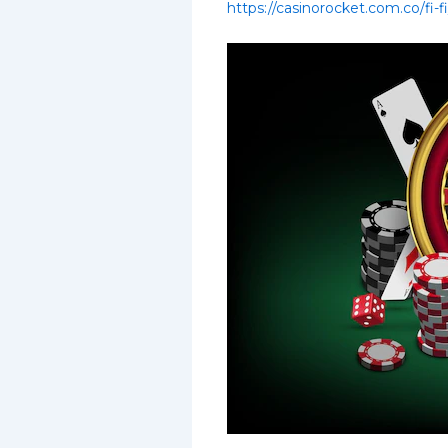
https://casinorocket.com.co/fi-fi