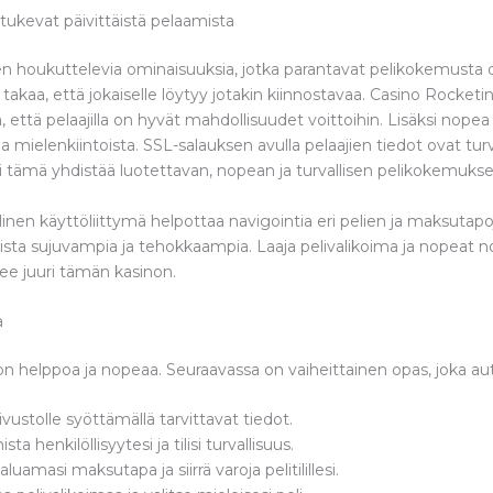
ukevat päivittäistä pelaamista
een houkuttelevia ominaisuuksia, jotka parantavat pelikokemusta o
ä takaa, että jokaiselle löytyy jotakin kiinnostavaa. Casino Rocket
, että pelaajilla on hyvät mahdollisuudet voittoihin. Lisäksi nopea
ja mielenkiintoista. SSL-salauksen avulla pelaajien tiedot ovat tur
i tämä yhdistää luotettavan, nopean ja turvallisen pelikokemukse
inen käyttöliittymä helpottaa navigointia eri pelien ja maksutapo
ista sujuvampia ja tehokkaampia. Laaja pelivalikoima ja nopeat nos
see juuri tämän kasinon.
a
on helppoa ja nopeaa. Seuraavassa on vaiheittainen opas, joka a
vustolle syöttämällä tarvittavat tiedot.
ta henkilöllisyytesi ja tilisi turvallisuus.
aluamasi maksutapa ja siirrä varoja pelitilillesi.