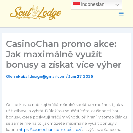
Lewati
Indonesian
ke
konten
CasinoChan promo akce:
Jak maximálně využít
bonusy a získat více výher
Oleh
ekabalidesign@gmail.com
/
Juni 27, 2026
Online kasina nabízejí hráčům široké spektrum možností, jak si
užít zábavu a vyhrát. Důležitou součástí této zkušenosti jsou
bonusy, které poskytují hráčům výhodu při hraní. V tomto článku
se zaměříme na to, jak můžete maximálně využít bonusy v
kasinu
https://casinochan.com.co/cs-cz/
a zvýšit své šance na