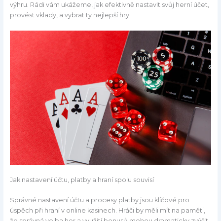
výhru. Rádi vám ukážeme, jak efektivně nastavit svůj herní účet,
provést vklady, a vybrat ty nejlepší hry.
Jak nastavení účtu, platby a hraní spolu souvisí
Správné nastavení účtu a procesy platby jsou klíčové pro
úspěch při hraní v online kasinech. Hráči by měli mít na paměti,
že správná volba her a využití bonusů mohou dramaticky zvýšit