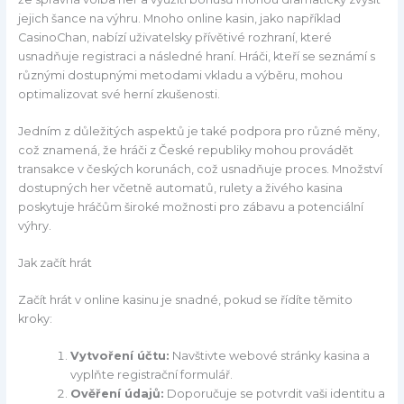
jejich šance na výhru. Mnoho online kasin, jako například
CasinoChan, nabízí uživatelsky přívětivé rozhraní, které
usnadňuje registraci a následné hraní. Hráči, kteří se seznámí s
různými dostupnými metodami vkladu a výběru, mohou
optimalizovat své herní zkušenosti.
Jedním z důležitých aspektů je také podpora pro různé měny,
což znamená, že hráči z České republiky mohou provádět
transakce v českých korunách, což usnadňuje proces. Množství
dostupných her včetně automatů, rulety a živého kasina
poskytuje hráčům široké možnosti pro zábavu a potenciální
výhry.
Jak začít hrát
Začít hrát v online kasinu je snadné, pokud se řídíte těmito
kroky:
Vytvoření účtu:
Navštivte webové stránky kasina a
vyplňte registrační formulář.
Ověření údajů:
Doporučuje se potvrdit vaši identitu a