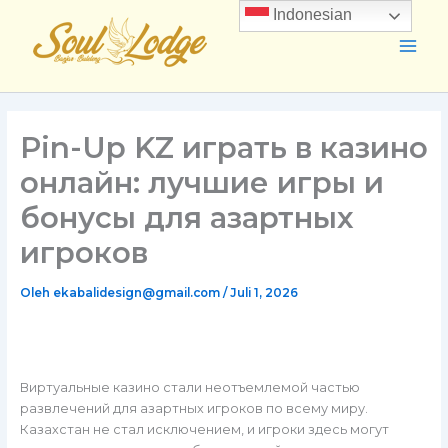
Lewati
Indonesian
ke
konten
Pin-Up KZ играть в казино
онлайн: лучшие игры и
бонусы для азартных
игроков
Oleh
ekabalidesign@gmail.com
/
Juli 1, 2026
Виртуальные казино стали неотъемлемой частью
развлечений для азартных игроков по всему миру.
Казахстан не стал исключением, и игроки здесь могут