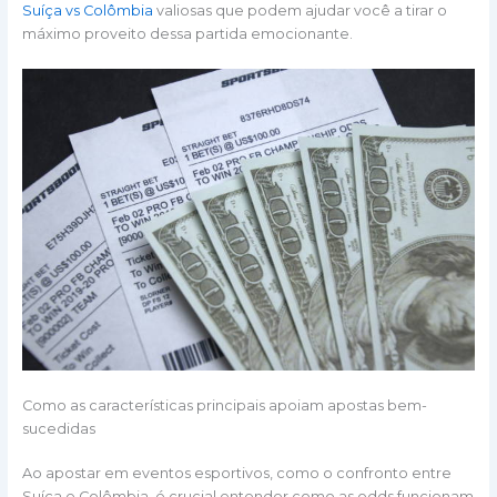
Suíça vs Colômbia
valiosas que podem ajudar você a tirar o
máximo proveito dessa partida emocionante.
Como as características principais apoiam apostas bem-
sucedidas
Ao apostar em eventos esportivos, como o confronto entre
Suíça e Colômbia, é crucial entender como as odds funcionam