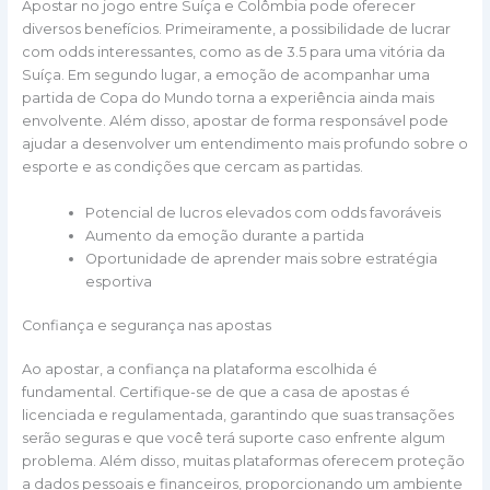
Apostar no jogo entre Suíça e Colômbia pode oferecer
diversos benefícios. Primeiramente, a possibilidade de lucrar
com odds interessantes, como as de 3.5 para uma vitória da
Suíça. Em segundo lugar, a emoção de acompanhar uma
partida de Copa do Mundo torna a experiência ainda mais
envolvente. Além disso, apostar de forma responsável pode
ajudar a desenvolver um entendimento mais profundo sobre o
esporte e as condições que cercam as partidas.
Potencial de lucros elevados com odds favoráveis
Aumento da emoção durante a partida
Oportunidade de aprender mais sobre estratégia
esportiva
Confiança e segurança nas apostas
Ao apostar, a confiança na plataforma escolhida é
fundamental. Certifique-se de que a casa de apostas é
licenciada e regulamentada, garantindo que suas transações
serão seguras e que você terá suporte caso enfrente algum
problema. Além disso, muitas plataformas oferecem proteção
a dados pessoais e financeiros, proporcionando um ambiente